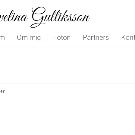
m
Om mig
Foton
Partners
Kont
er