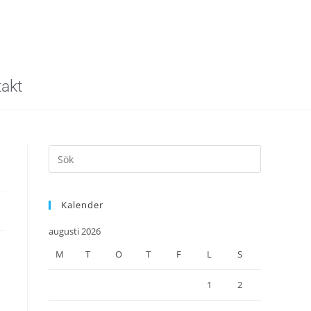
akt
Kalender
augusti 2026
M
T
O
T
F
L
S
1
2