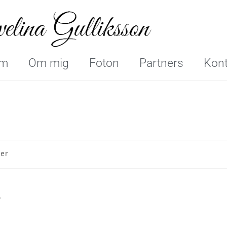
m
Om mig
Foton
Partners
Kont
er
