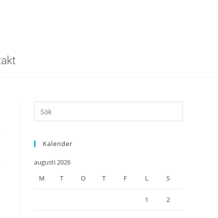
akt
Kalender
augusti 2026
M
T
O
T
F
L
S
1
2