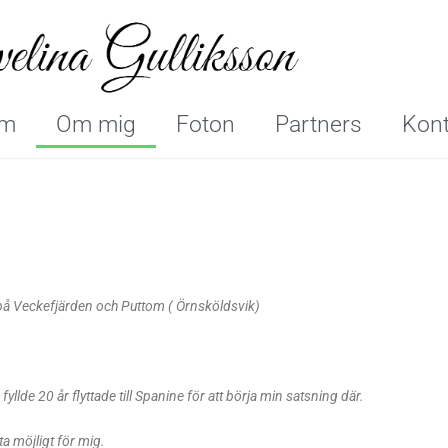
m
Om mig
Foton
Partners
Kont
 på Veckefjärden och Puttom ( Örnsköldsvik)
llde 20 år flyttade till Spanine för att börja min satsning där.
a möjligt för mig.