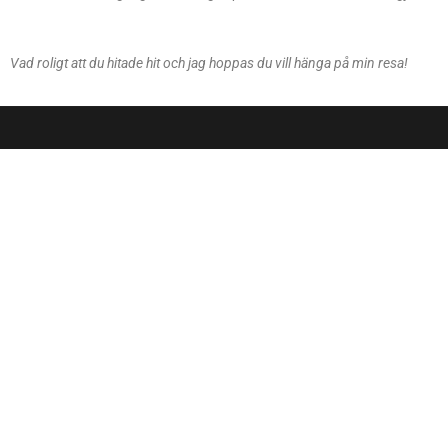
Vad roligt att du hitade hit och jag hoppas du vill hänga på min resa!