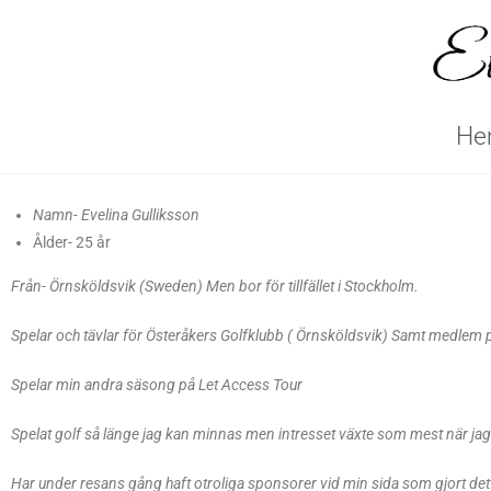
He
Namn- Evelina Gulliksson
Ålder- 25 år
Från- Örnsköldsvik (Sweden) Men bor för tillfället i Stockholm.
Spelar och tävlar för Österåkers Golfklubb ( Örnsköldsvik) Samt medlem
Spelar min andra säsong på Let Access Tour
Spelat golf så länge jag kan minnas men intresset växte som mest när jag fy
Har under resans gång haft otroliga sponsorer vid min sida som gjort dett